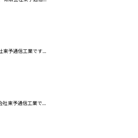
予通信工業です...
東予通信工業で...