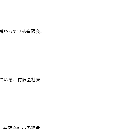
っている有限会...
る、有限会社東...
限会社東予通信...