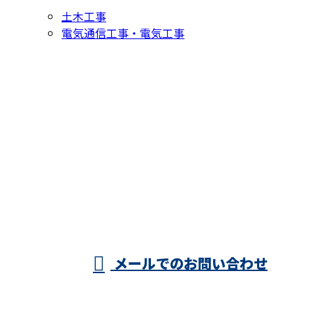
土木工事
電気通信工事・電気工事
お問い合わせ
お電話でのお問い合わせ
0897-45-2471
西条市・四国中
央市などで電気
受付／8：00～17：00 ※営業電話お断り
メールでのお問い合わせ