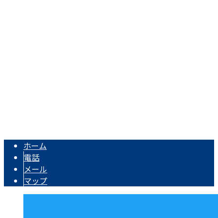
愛媛県新居浜市垣生3丁目13番8号
Googleマップで確認する
TEL：0897-45-2471 / FAX：0897-46-2665
電気通信工事・電気工事は愛媛県新居浜市の有限会社東予通
Copyright © 西条市・四国中央市などで電気通信工事なら一流の電気工事
士が集う新居浜市の有限会社東予通信工業におまかせ. All rights
reserved.
ホーム
電話
メール
マップ