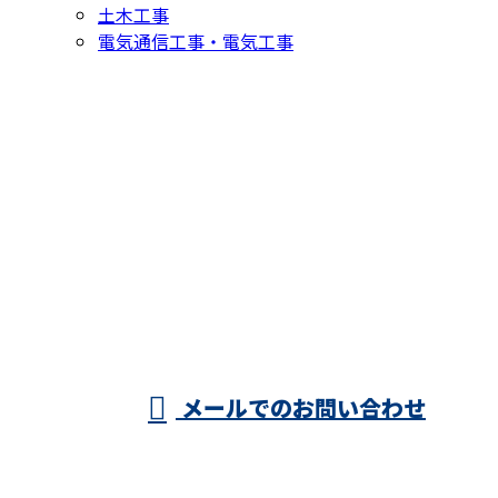
土木工事
電気通信工事・電気工事
お問い合わせ
お電話でのお問い合わせ
0897-45-2471
西条市・四国中
央市などで電気
受付／8：00～17：00 ※営業電話お断り
メールでのお問い合わせ