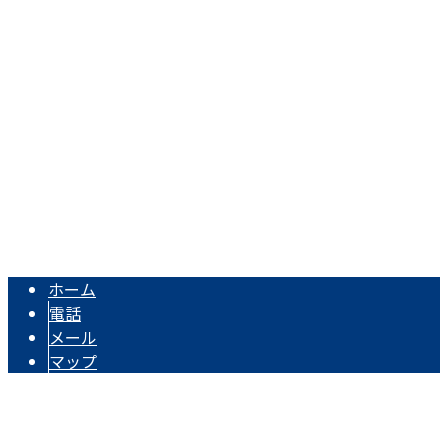
Googleマップで確認する
TEL：0897-45-2471 / FAX：0897-46-2665
電気通信工事・電気工事は愛媛県新居浜市の有限会社東予通
Copyright © 西条市・四国中央市などで電気通信工事なら一流の電気工事
士が集う新居浜市の有限会社東予通信工業におまかせ. All rights
reserved.
ホーム
電話
メール
マップ